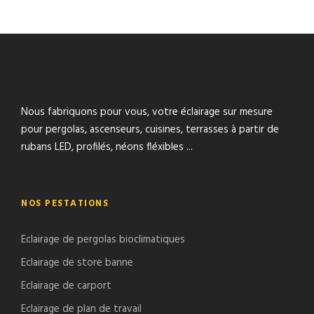
MAISON NICE
cagnes-sur-mer
/
mezzanine
/
Nice
PROJET ÉCLAIRAGE ESCALIERS –
Nice
/
pergola
MAISON CANNES
cannes
/
escaliers
/
intérieur
Nous fabriquons pour vous, votre éclairage sur mesure
pour pergolas, ascenseurs, cuisines, terrasses à partir de
rubans LED, profilés, néons fléxibles ...
NOS PESTATIONS
Eclairage de pergolas bioclimatiques
Eclairage de store banne
Eclairage de carport
Eclairage de plan de travail