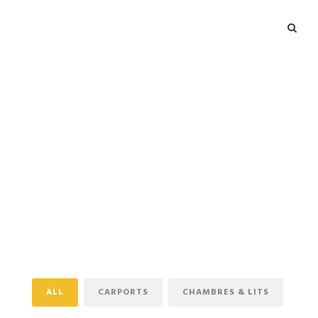
Portfolio Modern 4
Columns
No Excerpt, With Space
ALL
CARPORTS
CHAMBRES & LITS