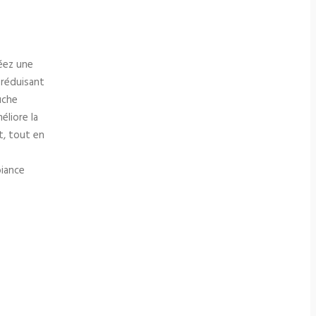
réez une
 réduisant
uche
éliore la
it, tout en
biance