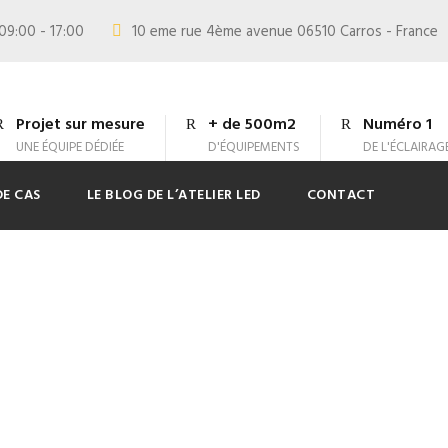
09:00 - 17:00
10 eme rue 4ème avenue 06510 Carros - France
Projet sur mesure
+ de 500m2
Numéro 1
UNE ÉQUIPE DÉDIÉE
D'ÉQUIPEMENTS
DE L'ÉCLAIRAG
DE CAS
LE BLOG DE L’ATELIER LED
CONTACT
de bandes LED dan
 autour des marge