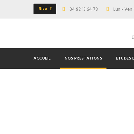
Nice
04 92 13 64 78
Lun - Ven 
ACCUEIL
NOS PRESTATIONS
ETUDES 
Installation 
de piscine ou