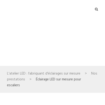
Éclairage LED sur
mesure pour escaliers
L'atelier LED : fabriquant d'éclairages sur mesure
>
Nos
prestations
>
Éclairage LED sur mesure pour
escaliers