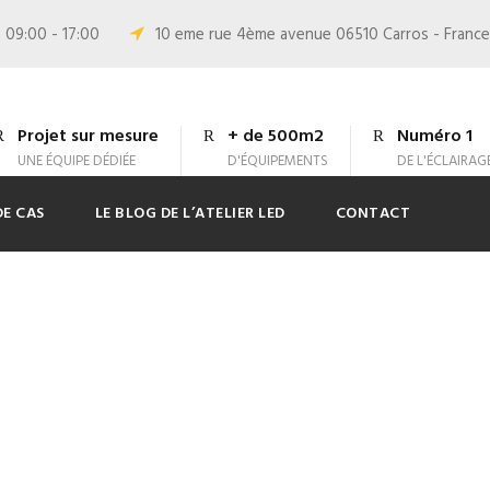
 09:00 - 17:00
10 eme rue 4ème avenue 06510 Carros - France
Projet sur mesure
+ de 500m2
Numéro 1
UNE ÉQUIPE DÉDIÉE
D'ÉQUIPEMENTS
DE L'ÉCLAIRAG
DE CAS
LE BLOG DE L’ATELIER LED
CONTACT
d’éclairage LED in