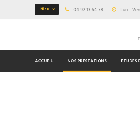
Nice
04 92 13 64 78
Lun - Ven
ACCUEIL
NOS PRESTATIONS
ETUDES 
Installation 
store banne