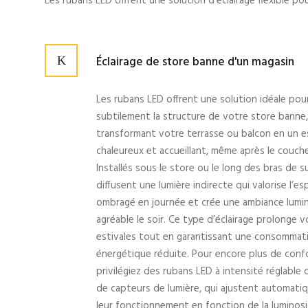
Les rubans LED offrent une solution d’éclairage flexible po
Éclairage de store banne d'un magasin
Les rubans LED offrent une solution idéale pour
subtilement la structure de votre store banne,
transformant votre terrasse ou balcon en un 
chaleureux et accueillant, même après le coucher
Installés sous le store ou le long des bras de su
diffusent une lumière indirecte qui valorise l’es
ombragé en journée et crée une ambiance lumi
agréable le soir. Ce type d’éclairage prolonge v
estivales tout en garantissant une consommat
énergétique réduite. Pour encore plus de confo
privilégiez des rubans LED à intensité réglable
de capteurs de lumière, qui ajustent automat
leur fonctionnement en fonction de la luminos