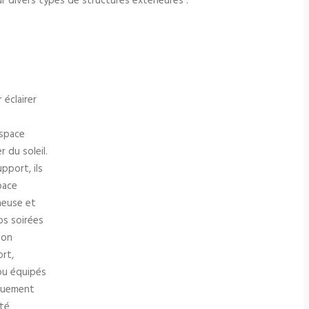
ur divers types de structures extérieures :
 éclairer
espace
 du soleil.
pport, ils
pace
neuse et
os soirées
ion
rt,
 ou équipés
iquement
ité