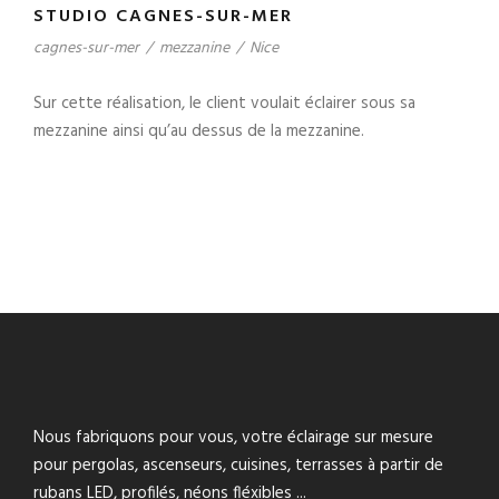
STUDIO CAGNES-SUR-MER
cagnes-sur-mer
/
mezzanine
/
Nice
Sur cette réalisation, le client voulait éclairer sous sa
mezzanine ainsi qu’au dessus de la mezzanine.
Nous fabriquons pour vous, votre éclairage sur mesure
pour pergolas, ascenseurs, cuisines, terrasses à partir de
rubans LED, profilés, néons fléxibles ...