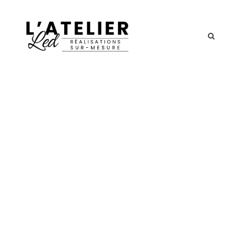
Portfolio Left &
Right Large
Thumbnail