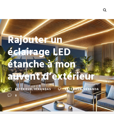
Rajouter un
éclairage LED
étanche à mon
auvent d’extérieur
EXTÉRIEUR
,
VÉRANDAS
EXTÉRIEUR
,
VÉRANDA
0