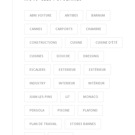
ABRI VOITURE
ANTIBES
BARNUM
CANNES
CARPORTS
CHAMBRE
CONSTRUCTIONS
CUISINE
CUISINE D'ÉTÉ
CUISINES
DOUCHE
DRESSING
ESCALIERS
EXTERIEUR
EXTÉRIEUR
INDUSTRY
INTERIEUR
INTÉRIEUR
JUAN-LES-PINS
LIT
MONACO
PERGOLA
PISCINE
PLAFOND
PLAN DE TRAVAIL
STORES BANNES