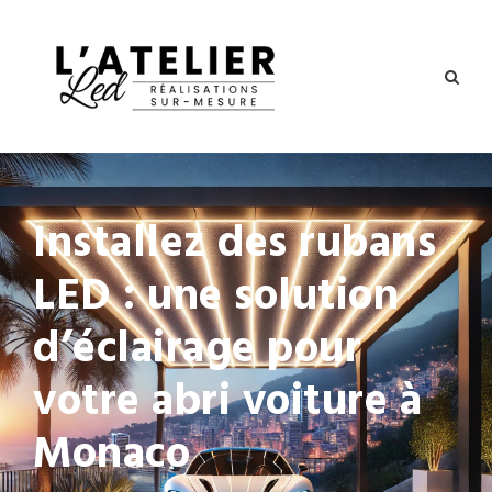
Installez des rubans
LED : une solution
d’éclairage pour
votre abri voiture à
Monaco