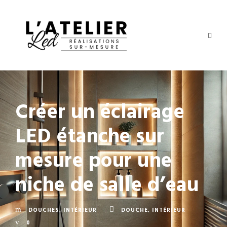
Créer un éclairage
LED étanche sur
mesure pour une
niche de salle d’eau
DOUCHES
,
INTÉRIEUR
DOUCHE
,
INTÉRIEUR
0