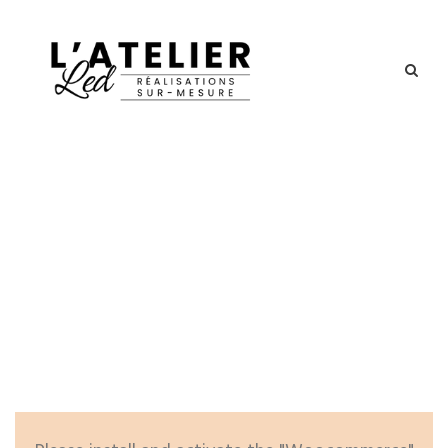
Woocommerce Page
Page Caption Aligned Here