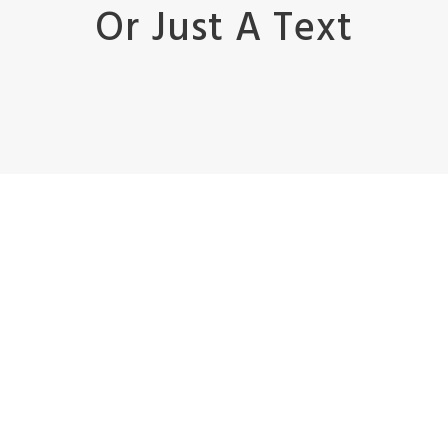
Or Just A Text
Enough!
It's just fully
customizble