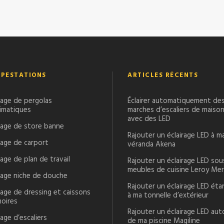
 PESTATIONS
ARTICLES RÉCENTS
rage de pergolas
Éclairer automatiquement de
limatiques
marches d’escaliers de maiso
avec des LED
irage de store banne
Rajouter un éclairage LED à m
rage de carport
véranda Akena
rage de plan de travail
Rajouter un éclairage LED sou
meubles de cuisine Leroy Mer
irage niche de douche
Rajouter un éclairage LED ét
rage de dressing et caissons
à ma tonnelle d’extérieur
moires
Rajouter un éclairage LED aut
rage d’escaliers
de ma piscine Magiline