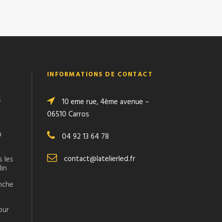
INFORMATIONS DE CONTACT
s
10 eme rue, 4ème avenue –
n
06510 Carros
a
04 92 13 64 78
contact@latelierled.fr
s les
lin
anche
our