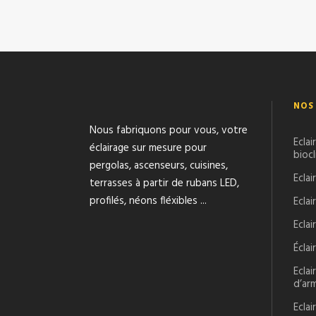
NOS
Nous fabriquons pour vous, votre
Eclai
éclairage sur mesure pour
bioc
pergolas, ascenseurs, cuisines,
Ecla
terrasses à partir de rubans LED,
profilés, néons fléxibles ...
Eclai
Eclai
Écla
Eclai
d’ar
Eclai