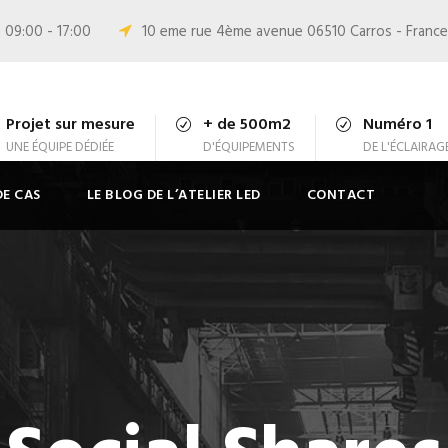
 09:00 - 17:00
10 eme rue 4ème avenue 06510 Carros - France
Projet sur mesure
+ de 500m2
Numéro 1
UNE ÉQUIPE DÉDIÉE
D'ÉQUIPEMENTS
DE L'ÉCLAIRAG
DE CAS
LE BLOG DE L’ATELIER LED
CONTACT