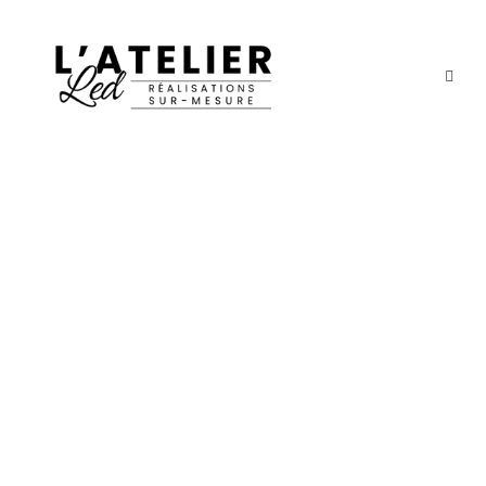
Portfolio Modern 2
Columns
No Excerpt, With Space
ECLAIRAGE PERGOLA ALUMINIUM NOIR
– MAISON MARSEILLE