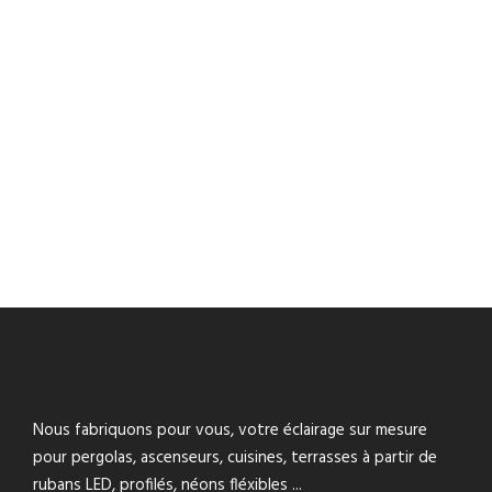
PROJET ÉCLAIRAGE TOIT MAISON
RUBAN LED – LYON
PROJET ÉCLAIRAGE SOUS MEUBLE DE
CUISINE – APPARTEMENT AMIENS
PROJET ÉCLAIRAGE SOUS MEUBLE DE
CUISINE – APPARTEMENT BRUXELLES
PROJET ÉCLAIRAGE SOUS LIT
MEZZANINE – STUDIO CAGNES-SUR-
MER
PROJET ÉCLAIRAGE DE PERGOLA –
MAISON NICE
PROJET ÉCLAIRAGE ESCALIERS –
MAISON CANNES
Nous fabriquons pour vous, votre éclairage sur mesure
pour pergolas, ascenseurs, cuisines, terrasses à partir de
rubans LED, profilés, néons fléxibles ...