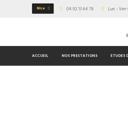
Nice
04 92 13 64 78
Lun - Ven 
ACCUEIL
NOS PRESTATIONS
ETUDES 
B