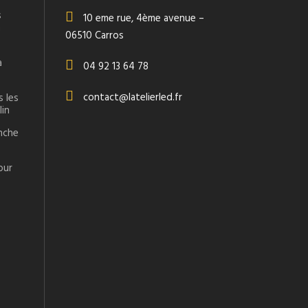
s
10 eme rue, 4ème avenue –
n
06510 Carros
a
04 92 13 64 78
contact@latelierled.fr
s les
lin
anche
our