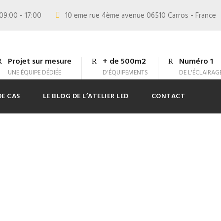
09:00 - 17:00
10 eme rue 4ème avenue 06510 Carros - France
Projet sur mesure
+ de 500m2
Numéro 1
UNE ÉQUIPE DÉDIÉE
D'ÉQUIPEMENTS
DE L'ÉCLAIRAG
DE CAS
LE BLOG DE L’ATELIER LED
CONTACT
log Full Both Sideb