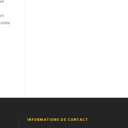
 et
e
ant
oirée
INFORMATIONS DE CONTACT