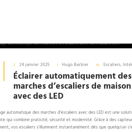
24 janvier 2025
Hugo Barbier
Escaliers
,
Inté
Éclairer automatiquement des
marches d’escaliers de maison
avec des LED
rage automatique des marches d’escaliers avec des LED est une solut
te qui combine praticité, sécurité et modernité. Grâce à des capteu
nt, vos escaliers s’illuminent instantanément dès que quelqu’un s’