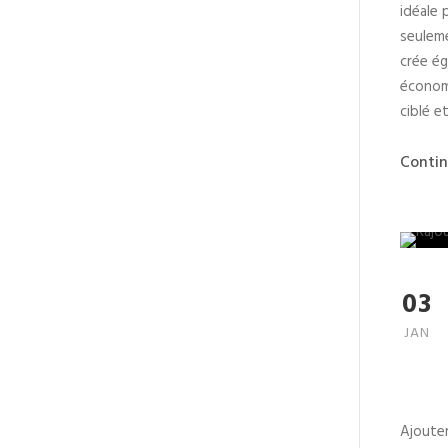
idéale 
seuleme
crée ég
économi
ciblé et
Contin
03
JAN
Ajouter