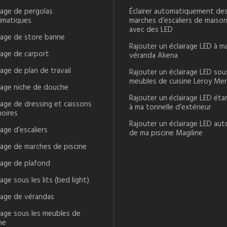
rage de pergolas
Éclairer automatiquement de
limatiques
marches d’escaliers de maiso
avec des LED
irage de store banne
Rajouter un éclairage LED à m
rage de carport
véranda Akena
rage de plan de travail
Rajouter un éclairage LED sou
meubles de cuisine Leroy Mer
irage niche de douche
Rajouter un éclairage LED ét
rage de dressing et caissons
à ma tonnelle d’extérieur
moires
Rajouter un éclairage LED aut
rage d’escaliers
de ma piscine Magiline
irage de marches de piscine
irage de plafond
rage sous les lits (bed light)
irage de vérandas
irage sous les meubles de
ne