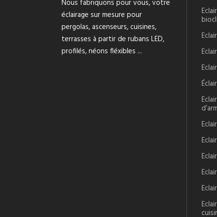
Nous fabriquons pour vous, votre
Eclai
éclairage sur mesure pour
bioc
pergolas, ascenseurs, cuisines,
Ecla
terrasses à partir de rubans LED,
profilés, néons fléxibles ...
Eclai
Eclai
Écla
Eclai
d’ar
Eclai
Ecla
Ecla
Eclai
Ecla
Ecla
cuisi