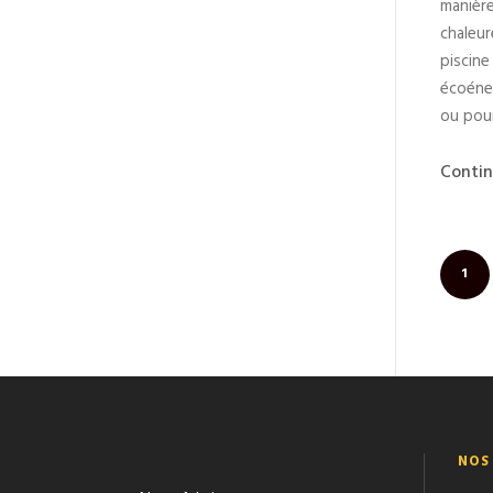
manière
chaleur
piscine
écoéne
ou pour
Contin
1
NOS