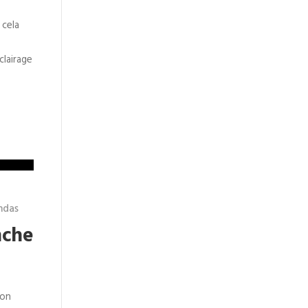
 cela
clairage
ndas
nche
ion